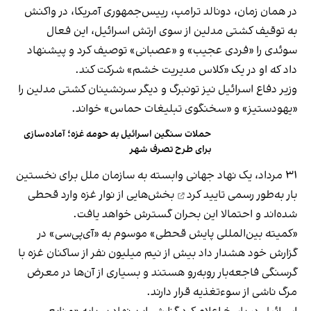
در همان زمان، دونالد ترامپ، رییس‌جمهوری آمریکا، در واکنش
به توقیف کشتی مدلین از سوی ارتش اسرائیل، این فعال
سوئدی را «فردی عجیب» و «عصبانی» توصیف کرد و پیشنهاد
داد که او در یک «کلاس مدیریت خشم» شرکت کند.
وزیر دفاع اسرائیل نیز تونبرگ و دیگر سرنشینان کشتی مدلین را
«یهودستیز» و «سخنگوی تبلیغات حماس» خواند.
حملات سنگین اسرائیل به حومه غزه؛ آماده‌سازی
برای طرح تصرف شهر
۳۱ مرداد، یک نهاد جهانی وابسته به سازمان ملل برای نخستین
بار به‌طور رسمی
تایید کرد
بخش‌هایی از نوار غزه وارد قحطی
شده‌اند و احتمالا این بحران گسترش خواهد یافت.
«کمیته بین‌المللی پایش قحطی» موسوم به «آی‌پی‌سی» در
گزارش خود هشدار داد بیش از نیم میلیون نفر از ساکنان غزه با
گرسنگی فاجعه‌بار روبه‌رو هستند و بسیاری از آن‌ها در معرض
مرگ ناشی از سوءتغذیه قرار دارند.