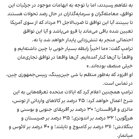
به تفاهم رسیدند، اما با توجه به ابهامات موجود در جزئیات این
توافق، معامله‌گران و سرمایه‌گذاران در حال رصد تحولات هستند
تا ببینند آیا این توافق تا ضرب‌الاجل ۲۱ مرداد که از سوی آمریکا
تعیین شده باقی می‌ماند یا فرو می‌پاشد و آیا این توافق
احتمالی منجر به تنش‌زدایی پایدار خواهد شد یا نه.
ترامپ گفت: «ما اخیراً رابطه بسیار خوبی با چین داشته‌ایم و
واقعاً با آن‌ها کنار آمده‌ایم. آن‌ها واقعا در توافق تجاری‌مان
خیلی منصف بوده‌اند.»
او افزود که به‌طور منظم با شی جین‌پینگ، رییس‌جمهوری چین،
در تماس است.
ترامپ همچنین اعلام کرد که ایالات متحده تعرفه‌هایی به این
شرح اعمال خواهد کرد: ۲۵ درصد بر کالاهای وارداتی از تونس،
مالزی و قزاقستان؛ ۳۰ درصد بر آفریقای جنوبی و بوسنی و
هرزگوین؛ ۳۲ درصد بر اندونزی؛ ۳۵ درصد بر صربستان و
بنگلادش؛ ۳۶ درصد بر کامبوج و تایلند؛ و ۴۰ درصد بر لائوس و
میانمار.