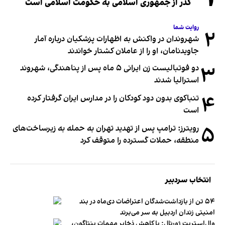
گذر از جمهوری اسلامی به حکومت اسلامی است
روایت شما
۲
شهروندان در واکنش به اظهارات پزشکیان درباره آمار
جاویدنامان، او را از عاملان کشتار خواندند
۳
دو فوتبالیست زن ایرانی ۵ ماه پس از پناهندگی، شهروند
استرالیا شدند
۴
تنباکوی بدون دود کودکان را در مدارس ایران گرفتار کرده
است
۵
رویترز: ترامپ پس از تهدید تهران به حمله به زیرساخت‌های
منطقه، حملات گسترده را متوقف کرد
انتخاب سردبیر
۵۴ تن از بازداشت‌شدگان اعتراضات دی‌ماه در بند
امنیتی زندان اردبیل به سر می‌برند
وال‌استریت ژورنال: با کاهش ذخایر مهمات پنتاگون،