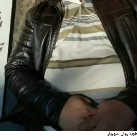
وید زرنان شهریار