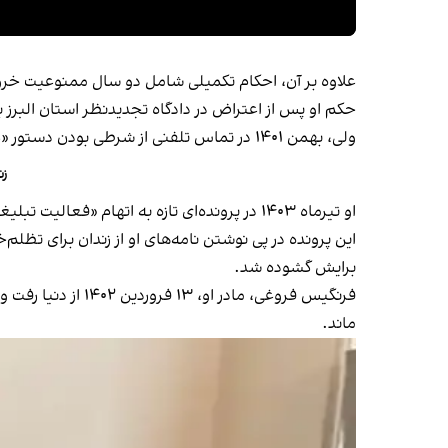
علاوه بر آن، احکام تکمیلی شامل دو سال ممنوعیت خروج
حکم او پس از اعتراض در دادگاه تجدیدنظر استان البرز به ۹ سال و ۹ ماه حبس کاهش یافت و در نهایت شش سال زندان قابل اجرا در پرونده‌اش ثب
ولی، بهمن ۱۴۰۱ در تماس تلفنی از شرطی بودن دستور «عفو» علی خامنه‌ای، رهبر جمهوری اسلامی و تحت‌ فشار بودن برای اعتراف اجباری در ازای آزادی خبر داد.
زن
او تیرماه ۱۴۰۳ در پرونده‌ای تازه به اتهام «فعالیت تبلیغی علیه نظام» به یک سال حبس، دو سال ممنوعیت خروج از کشور و منع استفاده از شبکه‌های مجازی محکوم شد.
این پرونده در پی نوشتن نامه‌های او از زندان برای تظلم‌
برایش گشوده شد.
ماند.