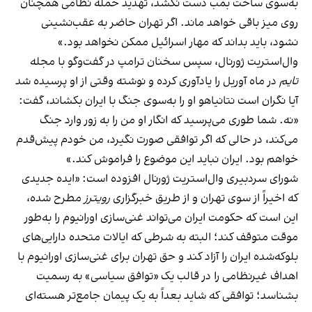
به‌سوی ساخت بمب دست نکشد، تهدید حمله نظامی همچنان
روی میز باقی خواهد ماند. اگر تهران حاضر به عقب‌نشینی
نشود، باید بداند که مهار اسرائیل ممکن نخواهد بود.»
وال‌استریت ژورنال، سپس سخنان ترامپ در گفت‌وگو با مجله
تایم
در ماه آوریل را یادآوری کرده و نوشته وقتی از او پرسیده شد
آیا نگران است نتانیاهو او را به‌سوی جنگ با ایران بکشاند، گفت:
«نه. شما طوری می‌پرسید که انگار او من را به زور وارد جنگ
می‌کند، در حالی که اگر توافقی صورت نگیرد، من خودم پیش‌قدم
خواهم بود. ایران نباید این موضوع را فراموش کند.»
شورای سردبیری وال‌استریت ژورنال افزوده است:‌ «ایده جدیدی
که اخیراً از سوی تهران و از طریق خبرگزاری
رویترز
مطرح شده،
این است که حکومت ایران می‌تواند غنی‌سازی اورانیوم را به‌طور
موقت متوقف کند؛ البته به شرطی که ایالات متحده دارایی‌های
بلوکه‌شده ایران را آزاد کند و حق تهران برای غنی‌سازی اورانیوم با
اهداف غیرنظامی را در قالب یک «توافق سیاسی» به رسمیت
بشناسد؛ توافقی که شاید بعداً به یک پیمان جامع‌تر هسته‌ای