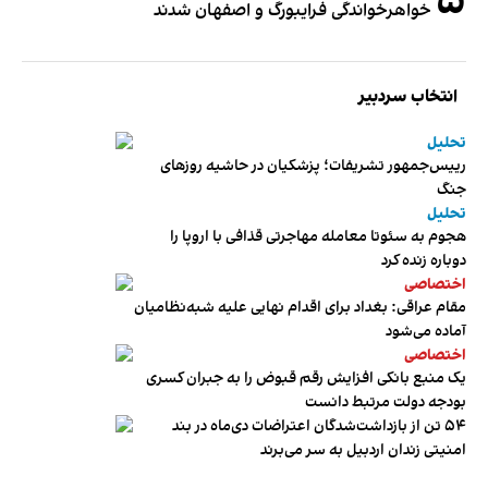
۵
خواهرخواندگی فرایبورگ و اصفهان شدند
انتخاب سردبیر
تحلیل
رییس‌جمهور تشریفات؛ پزشکیان در حاشیه روزهای
جنگ
تحلیل
هجوم به سئوتا معامله مهاجرتی قذافی با اروپا را
دوباره زنده کرد
اختصاصی
مقام عراقی: بغداد برای اقدام نهایی علیه شبه‌نظامیان
آماده می‌شود
اختصاصی
یک منبع بانکی افزایش رقم قبوض را به جبران کسری
بودجه دولت مرتبط دانست
۵۴ تن از بازداشت‌شدگان اعتراضات دی‌ماه در بند
امنیتی زندان اردبیل به سر می‌برند