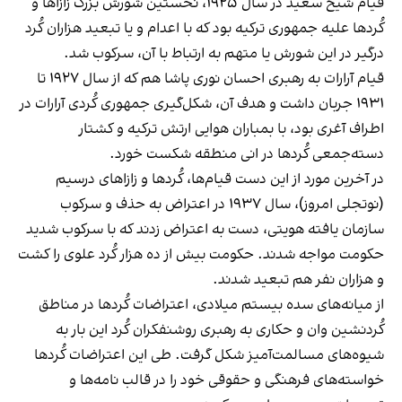
قیام شیخ سعید در سال ۱۹۲۵، نخستین شورش بزرگ زازا‌ها و
کُردها علیه جمهوری ترکیه بود که با اعدام و یا تبعید هزاران کُرد
درگیر در این شورش یا متهم به ارتباط با آن، سرکوب شد.
قیام آرارات به رهبری احسان نوری پاشا هم که از سال ۱۹۲۷ تا
۱۹۳۱ جربان داشت و هدف آن، شکل‌گیری جمهوری کُردی آرارات در
اطراف آغری بود، با بمباران هوایی ارتش ترکیه و کشتار
دسته‌جمعی کُردها در انی منطقه شکست خورد.
در آخرین مورد از این دست قیام‌ها، کُردها و زازاهای درسیم
(نوتجلی امروز)، سال ۱۹۳۷ در اعتراض به حذف و سرکوب
سازمان یافته هویتی، دست به اعتراض زدند که با سرکوب شدید
حکومت مواجه شدند. حکومت بیش از ده هزار کُرد علوی را کشت
و هزاران نفر هم تبعید شدند.
از میانه‌های سده بیستم میلادی، اعتراضات کُردها در مناطق
کُردنشین وان و حکاری به رهبری روشنفکران کُرد این بار به
شیوه‌های مسالمت‌آمیز شکل گرفت. طی این اعتراضات کُردها
خواسته‌های فرهنگی و حقوقی خود را در قالب نامه‌ها و