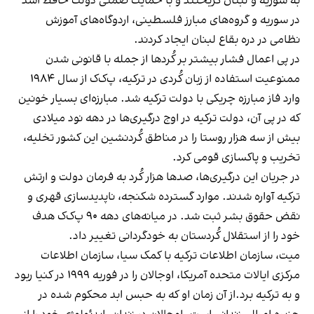
به سوریه و لبنان گریختند و با حمایت ضمنی دولت حافظ اسد
در سوریه و گروه‌های مبارز فلسطینی، اردوگاه‌های آموزش
نظامی در دره بقاع لبنان ایجاد کردند.
در پی اعمال فشار بیشتر بر کُردها از جمله با قانونی شدن
ممنوعیت استفاده از زبان کُردی در ترکیه، پ‌ک‌ک از سال ۱۹۸۴
وارد فاز مبارزه چریکی با دولت ترکیه شد. مبارزه‌ای بسیار خونین
که در پی آن، دولت ترکیه در اوج درگیری‌ها در دهه نود میلادی
بیش از سه هزار روستا را در مناطق کُردنشین این کشور تخلیه،
تخریب و پاکسازی قومی کرد.
در جریان این درگیری‌ها، صدها هزار کُرد به فرمان دولت و ارتش
ترکیه آواره شدند. موارد گسترده شکنجه، ناپدیدسازی قهری و
نقض حقوق بشر ثبت شد. در میانه‌های دهه ۹۰ پ‌ک‌ک هدف
خود را از استقلال کُردستان به خودگردانی تغییر داد.
میت، سازمان اطلاعات ترکیه با کمک سیا، سازمان اطلاعات
مرکزی ایالات متحده آمریکا، اوجالان را در فوریه ۱۹۹۹ در کنیا ربود
و به ترکیه برد.از آن زمان او که به حبس ابد محکوم شده در