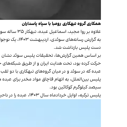
همکاری گروه تبهکاری رومبا با سپاه پاسداران
علاوه بر روا مجید، اسماعیل عبده، تبهکار ۳۵ ساله سوئدی که اصالتا اهل ترکیه است هم به رهبری عملیات ترویستی علیه اهداف اسرائیل از طرف جمهوری اسلامی
دست پلیس بازداشت شد.
بر اساس همین گزارش‌ها
حرکت کرده بود، تحت هدایت ایران و از طریق شبکه‌های جن
عبده که در سوئد و در میان گروه‌های تبهکاری با دو لقب 
پلیس بین‌الملل، به اتهام قاچاق مواد مخدر برای عبده
سیصد کیلوگرم کوکائین بود.
پلیس ترکیه، اوایل خردادماه سال ۱۴۰۳، عبده را در ناحیه سیهان در آدانا با سلاح غیرقانونی دستگیر کرد، او بعدا با وثیقه‌ای ۲۰ هزار لیره‌ای آزاد شد.