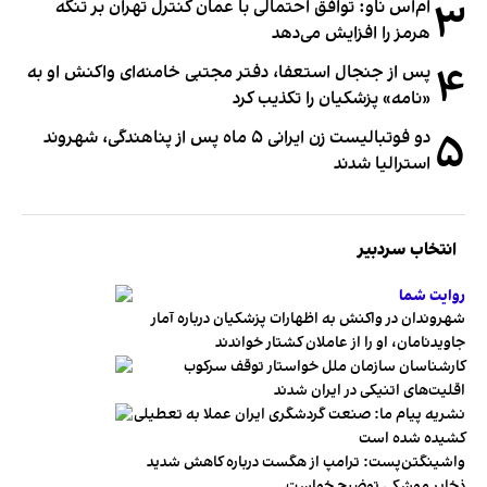
۳
ام‌اس ناو: توافق احتمالی با عمان کنترل تهران بر تنگه
هرمز را افزایش می‌دهد
۴
پس از جنجال استعفا، دفتر مجتبی خامنه‌ای واکنش او به
«نامه» پزشکیان را تکذیب کرد
۵
دو فوتبالیست زن ایرانی ۵ ماه پس از پناهندگی، شهروند
استرالیا شدند
انتخاب سردبیر
روایت شما
شهروندان در واکنش به اظهارات پزشکیان درباره آمار
جاویدنامان، او را از عاملان کشتار خواندند
کارشناسان سازمان ملل خواستار توقف سرکوب
اقلیت‌های اتنیکی در ایران شدند
نشریه پیام ما: صنعت گردشگری ایران عملا به تعطیلی
کشیده شده است
واشینگتن‌پست: ترامپ از هگست درباره کاهش شدید
ذخایر موشکی توضیح خواست