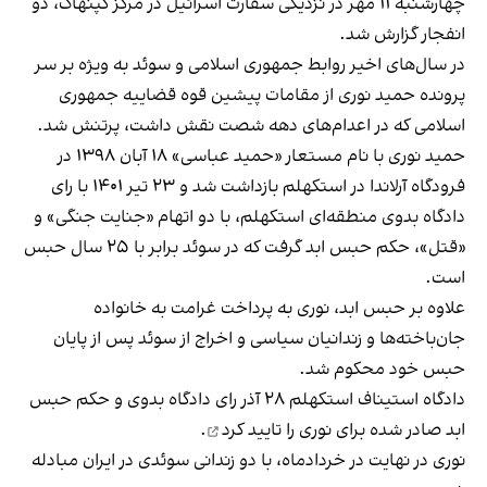
چهارشنبه ۱۱ مهر در نزدیکی سفارت اسرائیل در مرکز کپنهاگ، دو
انفجار گزارش شد.
در سال‌های اخیر روابط جمهوری اسلامی و سوئد به ویژه بر سر
پرونده حمید نوری از مقامات پیشین قوه قضاییه جمهوری
اسلامی که در اعدام‌های دهه شصت نقش داشت، پرتنش شد.
حمید نوری با نام مستعار «حمید عباسی» ۱۸ آبان ۱۳۹۸ در
فرودگاه آرلاندا در استکهلم بازداشت شد و ۲۳ تیر ۱۴۰۱ با رای
دادگاه بدوی منطقه‌ای استکهلم، با دو اتهام «جنایت جنگی» و
«قتل»، حکم حبس ابد گرفت که در سوئد برابر با ۲۵ سال حبس
است.
علاوه بر حبس ابد، نوری به پرداخت غرامت به خانواده
جان‌باخته‌ها و زندانیان سیاسی و اخراج از سوئد پس از پایان
حبس خود محکوم شد.
دادگاه استیناف استکهلم ۲۸ آذر رای دادگاه بدوی و حکم حبس
ابد صادر شده برای نوری را
تایید کرد
.
نوری در نهایت در خردادماه، با دو زندانی سوئدی در ایران
مبادله