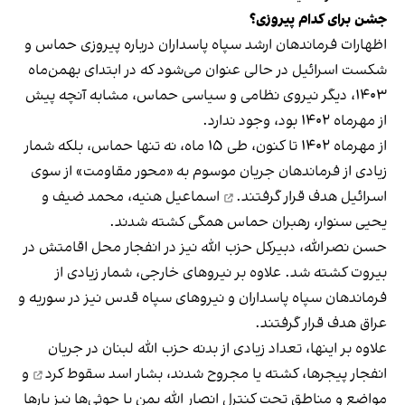
جشن برای کدام پیروزی؟
اظهارات فرماندهان ارشد سپاه پاسداران درباره پیروزی حماس و
شکست اسرائیل در حالی عنوان می‌شود که در ابتدای بهمن‌ماه
۱۴۰۳، دیگر نیروی نظامی و سیاسی حماس، مشابه آنچه پیش
از مهرماه ۱۴۰۲ بود، وجود ندارد.
از مهرماه ۱۴۰۲ تا کنون، طی ۱۵ ماه، نه تنها حماس، بلکه شمار
زیادی از فرماندهان جریان موسوم به «محور مقاومت» از سوی
اسرائیل هدف
قرار گرفتند.
اسماعیل هنیه، محمد ضیف و
یحیی سنوار، رهبران حماس همگی کشته شدند.
حسن نصرالله، دبیرکل حزب الله نیز در انفجار محل اقامتش در
بیروت کشته شد. علاوه بر نیروهای خارجی، شمار زیادی از
فرماندهان سپاه پاسداران و نیروهای سپاه قدس نیز در سوریه و
عراق هدف قرار گرفتند.
علاوه بر اینها، تعداد زیادی از بدنه حزب الله لبنان در جریان
انفجار پیجرها، کشته یا مجروح شدند، بشار اسد
سقوط کرد
و
مواضع و مناطق تحت کنترل انصار الله یمن یا حوثی‌ها نیز بارها