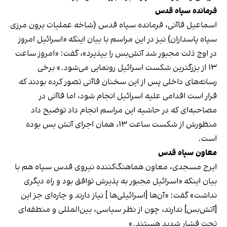
فرمانده سپاه قدس
اسماعیل قاآنی، فرمانده سپاه قدس (شاخه عملیات برون مرزی
سپاه پاسداران) نیز در این مراسم با بیان اینکه «اسرائیل امروز
در اوج ذلت مجبور شد آتش‌بس را بپذیرد»، گفت: «امروز ساعت
۱۳ از بزرگترین شکست اسرائیل رونمایی می‌شود.» برخی
رسانه‌های داخلی پس از این سخنان قاآنی تصور کرده بودند که
قرار است اقدامی علیه اسرائیل انجام شود، اما قاآنی در
مصاحبه‌ای که در حاشیه این مراسم انجام داد توضیح داد
منظورش از شکست ساعت ۱۳، همان اجرای آتش بس بوده
است.
معاون سپاه قدس
ایرج مسجدی، معاون هماهنگ‌کننده نیروی قدس سپاه هم با
بیان اینکه «اسرائیل مجبور به پذیرش توافق بود و راه دیگری
نداشت» گفت: «آن‌ها [اسرائیلی‌ها ] نیاز دارند و چاره‌ای جز این
[آتش‌بس] ندارند، چون از نظر سیاسی، بین‌المللی و منطقه‌ای
تحت فشار شدید هستند.»