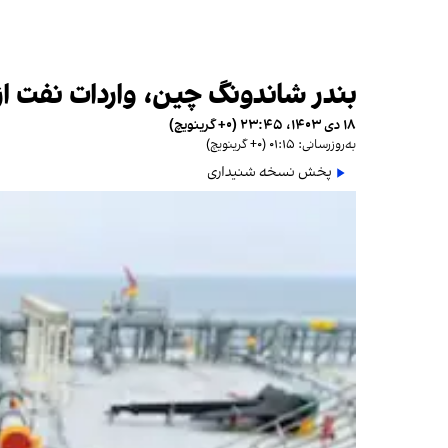
بندر شاندونگ چین، واردات نفت از 
۱۸ دی ۱۴۰۳، ۲۳:۴۵ (‎+۰ گرینویچ)
به‌روزرسانی: ۰۱:۱۵ (‎+۰ گرینویچ)
پخش نسخه شنیداری