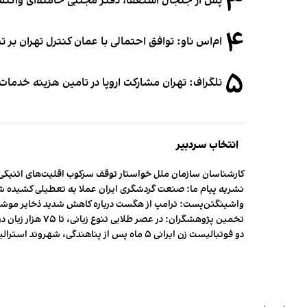
۳
پس از جنجال استعفا، دفتر مجتبی خامنه‌ای واکنش 
۴
ام‌اس ناو: توافق احتمالی با عمان کنترل تهران بر ت
۵
تلگراف: تهران مشارکت اروپا در تامین هزینه خدمات 
انتخاب سردبیر
کارشناسان سازمان ملل خواستار توقف سرکوب اقلیت‌های اتنیکی 
نشریه پیام ما: صنعت گردشگری ایران عملا به تعطیلی کشیده 
واشینگتن‌پست: ترامپ از هگست درباره کاهش شدید ذخایر مو
تخمین پژوهشگران: در عصر طلایی تنوع زبانی، تا ۷۵ هزار زبان در جهان وجود داشت
دو فوتبالیست زن ایرانی ۵ ماه پس از پناهندگی، شهروند استرالیا شدند