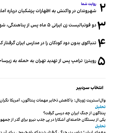
۲
روایت شما
شهروندان در واکنش به اظهارات پزشکیان درباره آمار ج
۳
دو فوتبالیست زن ایرانی ۵ ماه پس از پناهندگی، شهروند استرالیا شدند
۴
تنباکوی بدون دود کودکان را در مدارس ایران گرفتار 
۵
رویترز: ترامپ پس از تهدید تهران به حمله به زیرس
انتخاب سردبیر
وال‌استریت ژورنال: با کاهش ذخایر مهمات پنتاگون، آمریکا نگرا
تحلیل
پنتاگون از جنگ ایران چه درسی گرفت؟
یکی از بستگان خامنه‌ای آشکارا در پی جذب نیرو برای گذر از ج
تحلیل
معمای ایران؛ ترامپ در جنگی گرفتار شده که راه خروجی برای آن د