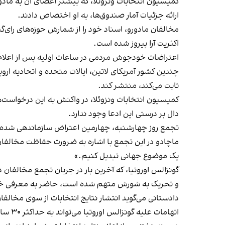
ارائه جزئيات آمار صندوق‌ها، به او اختصاص دادند.
اکثریت آرا پیروز شده است.
اعتراضات خودجوش مردمی در ساعات اولیه پس از اعلام پیروزی ادعایی مادور
ثابت می‌کند، منتشر کند.
کمیسیون انتخابات ونزوئلا، در واکنش به این درخواست‌ها ا
دال بر درستی این ادعا وجود ندارد.
تجمع روز چهارشنبه، چهارمین اعتراض سازماندهی شده مخ
ماچادو در این تجمع با اشاره به ضرورت حفاظت مخالفان ا
یک موضوع جهانی تبدیل کنیم.»
و تحریک به شورش متهم شده است، حاضر به معرفی خو
دادستانی می‌گوید انتشار نتایج انتخابات از سوی مخالفان
اتهامات علیه گونزالس اوروتیا می‌تواند به حداکثر ۳۰ سال حبس منجر شود و ائتلاف مخالفان می‌گوید او هدف «آزار قضایی» از سوی حکومت قرار گرفته است.