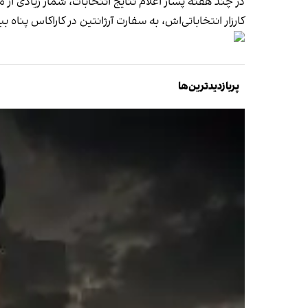
در چند هفته پساز اعلام نتایج انتخابات، شمار زیادی ا
کارزار انتخاباتی‌اش، به سفارت آرژانتین در کاراکاس پناه بب
پربازدیدترین‌ها