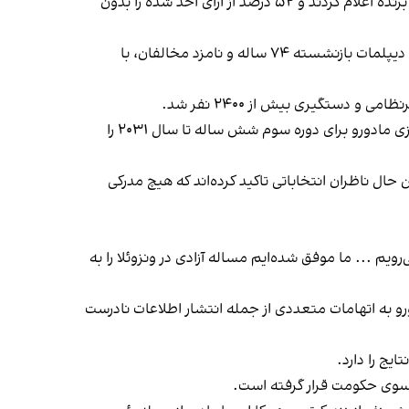
کمیسیون انتخابات ونزوئلا، که بیشتر اعضای آن به مادورو ۶۱ ساله وفادار هستند، او را ساعاتی پس از پایان رای‌گیری به عنوان برنده اعلام کردند و ۵۲ درصد از آرای اخذ شده را بدون
مخالفان مادورو، اسناد خود را از شمارش حوزه‌های رای‌گیری منتشر کرده‌اند که به گفته آن‌ها نشان می‌دهد که گونزالس اوروتیا، دیپلمات بازنشسته ۷۴ ساله و نامزد مخالفان، با
چندین کشور آمریکای لاتین، ایالات متحده و اتحادیه اروپا از کمیسیون انتخابات ونزوئلا خواسته‌اند تا داده‌های رای‌گیری که پیروزی مادورو برای دوره سوم شش ساله تا سال ۲۰۳۱ را
 حال ناظران انتخاباتی تاکید کرده‌اند که هیچ مدرکی
م ... ما موفق شده‌ایم مساله آزادی در ونزوئلا را به
وی دادستانی نزدیک به مادورو به اتهامات متعددی از جمله انتشار اطلاعات نادرست
یج را دارد.