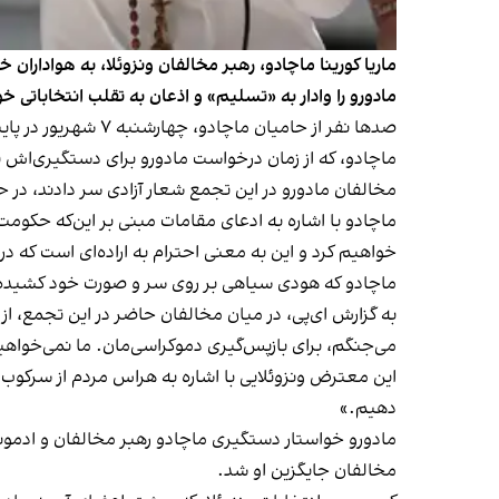
ماریا کورینا ماچادو، رهبر مخالفان ونزوئلا، به هوادارا
مادورو را وادار به «تسلیم» و اذعان به تقلب انتخاباتی خو
صدها نفر از حامیان ماچادو، چهارشنبه ۷ شهریور در پایتخت کاراکاس گرد آمدند تا علیه تقلب در شمارش آرا که منجر به اعلام پیروزی مجدد نیکولاس مادورو می‌نامند، اعتراض کنند.
ماچادو، که از زمان درخواست مادورو برای دستگیری‌اش پس از اعلام نتایج انتخابات ریاست‌جمهوری
مخالفان مادورو در این تجمع شعار آزادی سر دادند، در ح
ماچادو با اشاره به ادعای مقامات مبنی بر این‌که حکوم
خواهیم کرد و این به معنی احترام به اراده‌ای است که در ۷ مرداد بر سر صندوق‌های رای بیان شد.
ماچادو که هودی سیاهی بر روی سر و صورت خود کشیده بو
می‌جنگم، برای بازپس‌گیری دموکراسی‌مان. ما نمی‌خواهیم
این معترض ونزوئلایی با اشاره به هراس مردم از سرکوب ادام
دهیم.»
مادورو خواستار دستگیری ماچادو رهبر مخالفان و ادمون
مخالفان جایگزین او شد.