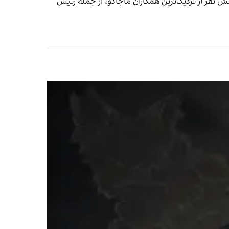
 نفر از نزدیک‌ترین همکاران ماچادو، از جمله رئیس