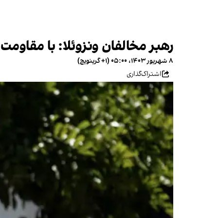
رهبر مخالفان ونزوئلا: با مقاومت، 
۸ شهریور ۱۴۰۳، ۰۵:۰۰ (‎+۱ گرینویچ)
اشتراک‌گذاری