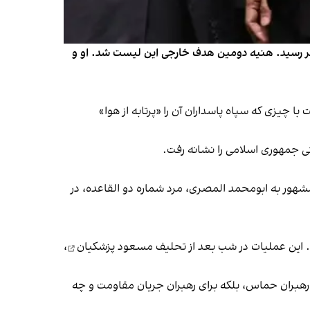
سماعیل هنیه و محافظش، فهرست افرادی که در حملات اسرائیل و منتسب به اسرائیل در ایران کشته شدند، به ۳۳ نفر رسید. هنیه دومین هدف خارجی این لیست شد. او و
چیزی که سپاه پاسداران آن را «پرتابه از هوا»
تی جمهوری اسلامی را نشانه رفت.
 سال قبل و در روز جمعه ۱۷ مرداد ۱۳۹۹، عبدالله احمد عبدالله، مشهور به ابومحمد المصری، مرد شماره دو القاعده، در
. این عملیات در شب بعد از
تحلیف مسعود پزشکیان
،
ی رهبران حماس، بلکه برای رهبران جریان مقاومت و چه