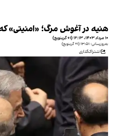
هنیه در آغوش مرگ؛ «امنیتی» که د
۱۰ مرداد ۱۴۰۳، ۱۲:۱۳ (‎+۱ گرینویچ)
به‌روزرسانی: ۱۳:۵۱ (‎+۱ گرینویچ)
اشتراک‌گذاری