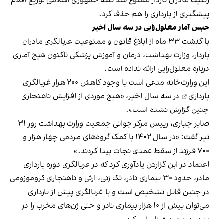
ژنتیک مادران باردار ممنوع شد بلکه جمهوری اسلامی توزیع اقلام
پیشگیری از بارداری را هم حذف کرد.
حبس آمار معلول‌زایی در سه سال اخیر
با گذشت ۳۳ ماه از ابلاغ قانون و ممنوعیت غربالگری مادران
باردار، وزارت بهداشت، درمان و آموزش پزشکی تاکنون هیچ آماری
درباره معلول‌زایی ارائه نداده است.
این وزارت‌خانه مدعی است با وجود کاهش ۲۰۰ هزار
غربالگری
بارداری
در سه سال اخیر، «هیچ موردی از افزایش ناهنجاری
جنین گزارش نشده است».
صابر جباری، رییس مرکز جوانی جمعیت وزارت بهداشت روز ۳۱
تیر گفت: «در سال ۱۴۰۲ با کمک گروه‌های مردمی چهار هزار و
۷۰۰ فرزند از سقط عمدی نجات پیدا کردند.»
اعتماد در این گزارش یادآوری کرد که در غربالگری دوره بارداری
مادر، حدود ۳۰ بیماری نادر، تک ژنی، ارثی و ناهنجاری کروموزومی
در جنین قابل تشخیص است و با غربالگری پیش از بارداری
می‌توان بیش از ۱۰ هزار بیماری نادر و حتی ژن‌های مخرب را در