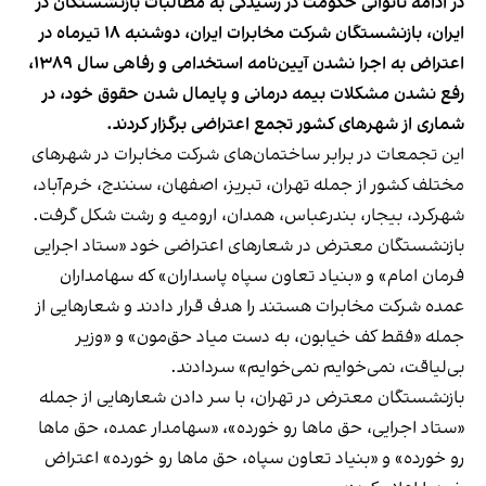
در ادامه ناتوانی حکومت در رسیدگی به مطالبات بازنشستگان در
ایران، بازنشستگان شرکت مخابرات ایران، دوشنبه ۱۸ تیرماه در
اعتراض به اجرا نشدن آیین‌نامه استخدامی و رفاهی سال ۱۳۸۹،
رفع نشدن مشکلات بیمه درمانی و پایمال شدن حقوق خود، در
شماری از شهرهای کشور تجمع اعتراضی برگزار کردند.
این تجمعات در برابر ساختمان‌های شرکت مخابرات در شهرهای
مختلف کشور از جمله تهران، تبریز، اصفهان، سنندج، خرم‌آباد،
شهرکرد، بیجار، بندرعباس، همدان، ارومیه و رشت شکل گرفت.
بازنشستگان معترض در شعارهای اعتراضی خود «ستاد اجرایی
فرمان امام» و «بنیاد تعاون سپاه پاسداران» که سهامداران
عمده شرکت مخابرات هستند را هدف قرار دادند و شعارهایی از
جمله «فقط کف خیابون، به دست میاد حق‌مون» و «وزیر
بی‌لیاقت، نمی‌خوایم نمی‌خوایم» سردادند.
بازنشستگان معترض در تهران، با سر دادن شعارهایی از جمله
«ستاد اجرایی، حق ماها رو خورده»، «سهامدار عمده، حق ماها
رو خورده» و «بنیاد تعاون سپاه، حق ماها رو خورده» اعتراض