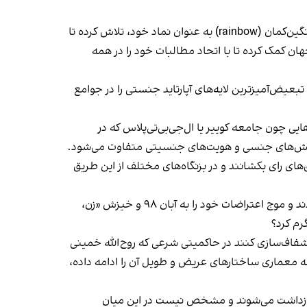
جنبش لزبین‌ها، گی‌ها، بایسکشوال‌ها، ترنس‌ها و سایر افراد کوییر، موسوم به ال‌جی‌بی‌تی‌پلاس، در دهه‌های گذشته با انتخاب رنگین‌کمان (rainbow) به عنوان نماد خود، تلاش کرده‌ تا
هان کمک کرده تا با اتحاد مطالبات خود را در همه
عیض‌آمیزترین لایه‌های آپارتاید جنستی را در جوامع
ایی چون جامعه کوییر یا ال‌جی‌بی‌تی‌پلاس که در
با گرایش‌های جنسی و هویت‌های جنسیتی متفاوت می‌شود.
به پای صندوق‌های رای بکشانند و در بزنگاه‌های مختلف از این طریق
اما با عوض شدن قواعد بازی از دی ماه ۹۶ که معترضان در خیابان‌ها شعار «اصلاح‌طلب اصول‌گرا، دیگه تمومه ماجرا» را فریاد زدند و موج اعتراضات خود را به آبان ۹۸ و خیزش «زن،
رم کرد؟
شفاف‌سازی کنند در حاکمیتی شرعی که روح‌الله خمینی
دهه معماری ساختارهای عریض و طویل آن را ادامه داده،
یا بازداشت می‌شوند و مشخص نیست در این میان