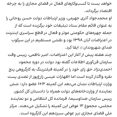
خواهد بست تا کسب‌وکارهای فعال در فضای مجازی را به چرخه
اقتصاد برگرداند.
او محمدجواد آذری جهرمی، وزیر ارتباطات دولت حسن روحانی را
به عنوان قائم مقام ستاد تبلیغات خود برگزیده است که از
جمله چهره‌های حکومتی موثر و فعال در قطع سراسری اینترنت
در اعتراضات آبان ۱۳۹۸ بود و نقشی مستقیم در این
سرکوب
صدای شهروندان
ایفا کرد.
چند هفته پیش از آغاز این اعتراضات، امیر ناظمی، رییس وقت
سازمان فن‌آوری اطلاعات گفته بود دولت در دوره محمود
احمدی‌نژاد حق رای خود را در کمیته فیلترینگ به کارگروهی پنج
نفره واگذار کرده است اما اظهارات عیسی زارع‌پور از تصدی پست
وزارت ارتباطات نشان می‌دهد این کمیته ۱۲+۱ عضو دارد: شش
نماینده از وزارت‌خانه‌های دولت همراه با دادستان کل کشور،
رییس سازمان صداوسیما، فرمانده کل انتظامی و دو نماینده
مجلس، مجموع ۱۲ عوض این کمیته را تشکیل می‌دهند. مرکز
ملی فضای مجازی نیز عوض سیزدهم این کارگروه است.