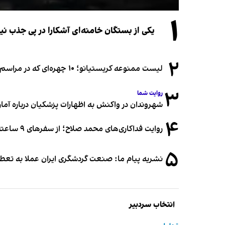
۱
یکی از بستگان خامنه‌ای آشکارا در پی جذب 
۲
لیست ممنوعه کریستیانو؛ ۱۰ چهره‌ای که در مراسم عروسی رونالدو و جورجینا جایی ندارند
۳
روایت شما
شهروندان در واکنش به اظهارات پزشکیان درباره آمار ج
۴
روایت فداکاری‌های محمد صلاح؛ از سفرهای ۹ ساعته تا خوابیدن زیر آسمان قاهره
۵
نشریه پیام ما: صنعت گردشگری ایران عملا به تع
انتخاب سردبیر