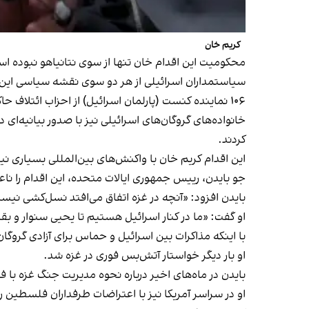
کریم خان
محکومیت این اقدام خان تنها از سوی نتانیاهو نبوده ا
سیاستمداران اسرائیلی از هر دو سوی نقشه سیاسی این ک
۱۰۶ نماینده کنست (پارلمان اسرائیل) از احزاب ائتلاف حاکم و اپوزیسیون، روز دوشنبه ۳۱ اردیبهشت با امضای نامه‌ای مخالفت خود را با این تصمیم کریم خان اعلام کردند.
خانواده‌های گروگان‌های اسرائیلی نیز با صدور بیانیه‌ا
کردند.
این اقدام کریم خان با واکنش‌های بین‌المللی بسیاری نی
جو بایدن، رییس جمهوری ایالات متحده، این اقدام را ناعا
بایدن افزود: «آنچه در غزه اتفاق می‌افتد نسل‌کشی نیست.
او گفت: «ما در کنار اسرائیل هستیم تا یحیی سنوار و ب
با اینکه مذاکرات بین اسرائیل و حماس برای آزادی گروگا
او بار دیگر خواستار آتش‌بس فوری در غزه شد.
بایدن در ماه‌های اخیر درباره نحوه مدیریت جنگ غزه با
او در سراسر آمریکا نیز با اعتراضات طرفداران فلسطین ر