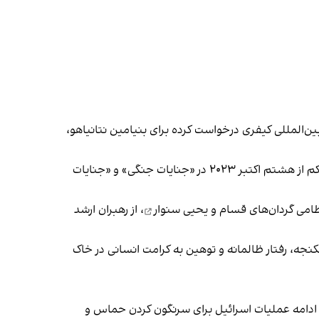
ین‌المللی کیفری درخواست کرده برای بنیامین نتانیاهو،
به گفته دادستان ارشد دیوان کیفری بین‌المللی، «دلایل قابل قبولی» وجود دارند که نشان می‌دهند این دو مقام اسرائیلی دست‌کم از هشتم اکتبر ۲۰۲۳ در «جنایات جنگی» و «جنایات
ظامی گردان‌های قسام و
یحیی سنوار
، از رهبران ارشد
نجه، رفتار ظالمانه و توهین به کرامت انسانی در خاک
ی ادامه عملیات اسرائیل برای سرنگون کردن حماس و