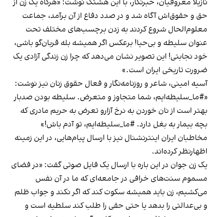
نازیلا معروفیان، خبرنگار، با این هشتگ نوشت: «هرگاه یک زن از
حق و حقوق‌اش آگاه شد و در صدد دفاع از آن برآمد، جماعت
معلوم‌الحال شروع کردند به زدن برچسب‌های مختلف تحت
عنوان سلیطه و بی‌حیا! برعکس اگر همیشه بله قربان‌گو باشی،
خود نجابتی! این تصویر نشان می‌دهد که چرا زن زندگى آزادى یک
ضرورت تاریخی ایران است.»
آسیه امینی، شاعر و روزنامه‌نگار و فعال حقوق زنان نیز نوشت:
«#ما_سلیطه‌ایم، شما متجاوز و متعرض. سلیطه بودن صدبار
بهتر است از نان خوردن به نرخ آزارو تعرض به حریم مادری که
بچه بیمار به بغل دارد. #ما_سلیطه‌ایم، تو آدم باش!»
مخاطبان ایران اینترنشنال نیز با ارسال پیام‌هایی، در این زمینه
اظهارنظر کرده‌اند.
یک زن جوان در این باره با ارسال یک فایل صوتی گفت: «در فضای
مسموم سنت‌های خرافی در جامعه‌ای که ما در آن نفس
می‌کشیم، زن باید همیشه سکوت کند که اگر نکند و جواب ظلم
و بی‌عدالتی را بدهد یا حتی حقی را طلب کند سلطیه است و