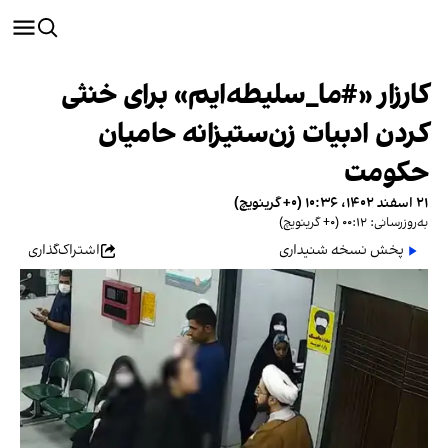
کارزار «#ما_سلیطه‌ایم» برای خنثی
کردن ادبیات زن‌ستیزانه حامیان
حکومت
۲۱ اسفند ۱۴۰۲، ۱۰:۳۶ (‎+۰ گرینویچ)
به‌روزرسانی: ۰۰:۱۲ (‎+۰ گرینویچ)
پخش نسخه شنیداری
اشتراک‌گذاری