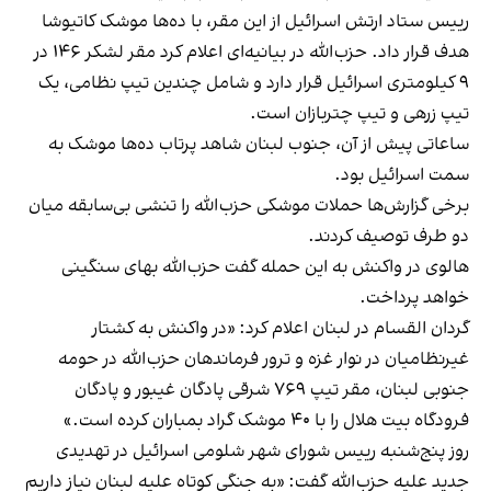
رییس ستاد ارتش اسرائیل از این مقر، با ده‌ها موشک کاتیوشا
هدف قرار داد. حزب‌الله در بیانیه‌ای اعلام کرد مقر لشکر ۱۴۶ در
۹ کیلومتری اسرائیل قرار دارد و شامل چندین تیپ نظامی، یک
تیپ زرهی و تیپ چتربازان است.
ساعاتی پیش از آن، جنوب لبنان شاهد پرتاب ده‌ها موشک به
سمت اسرائیل بود.
برخی گزارش‌ها حملات موشکی حزب‌الله را تنشی بی‌سابقه میان
دو طرف توصیف کردند.
هالوی در واکنش به این حمله گفت حزب‌الله بهای سنگینی
خواهد پرداخت.
گردان القسام در لبنان اعلام کرد: «در واکنش به کشتار
غیرنظامیان در نوار غزه و ترور فرماندهان حزب‌الله در حومه
جنوبی لبنان، مقر تیپ ۷۶۹ شرقی پادگان غیبور و پادگان
فرودگاه بیت هلال را با ۴۰ موشک گراد بمباران کرده است.»
روز پنج‌شنبه رییس شورای شهر شلومی اسرائیل در تهدیدی
جدید علیه حزب‌الله گفت: «به جنگی کوتاه علیه لبنان نیاز داریم