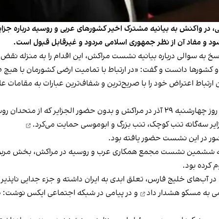
 در واکنش به بیانیه مشترک اخیر کشورهای عربی و روسیه درباره جزایر
‌شود و مفاد آن از نظر جمهوری اسلامی مردود و غیرقابل قبول است.
خ به سوالی درباره بیانیه نشست مراکش، این اقدام را به منزله نقض
 کشورها دانست و گفت: «در ارتباط با تمامیت ارضی کشورمان با هیچ ط
رتباط اعتراض خود را با صریح‌ترین و شفاف‌ترین عبارات به مقامات عا
در جریان نشست مشترک روسیه و کشورهای عربی که در روز چهارشنبه ۲۹ آذر در مراکش و بدون 
زایر سه‌گانه تنب‌ کوچک، تنب بزرگ و ابوموسی
حمایت می‌کرد.
کشور در این نشست حضور یافته بود.
نش به بخشی از بیانیه ششمین نشست مجمع همکاری عرب و روسیه در مراکش، بخش م
 کرده بود
.
در آب‌های خلیج فارس، تعلق ابدی به ایران داشته و جزء جدایی ناپذیر
می به مسکو
هشدار داد
و در پیامی در شبکه اجتماعی ایکس نوشت: «