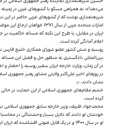
حسین شریعتمداری نماینده رهبر جمهوری اسلامی در موس
می‌دهد!»
، به همراهی مسکو با کشورهای عربی در زمینه م
شریعتمداری نوشت که از کشورهای عربی حاضر در این نش
امارات متحده عربی از سال ۱۳۷۱
خواهان ارجاع این موضو
اعلام آمادگی کرده است.
روسیه و شش کشور عضو شورای همکاری خلیج فارس در تاب
بین‌المللی دادگستری به منظور حل و فصل این مساله م
در آن زمان، وزارت خارجه ایران سفیر روسیه را احضار و اعت
در روزهای اخیر علی‌اکبر ولایتی مشاور رهبر جمهوری اسلا
نشان دادند.
خشم مقام‌های جمهوری اسلامی از این حمایت در حالی است
کرده است.
محمدجواد ظریف، وزیر خارجه سابق جمهوری اسلامی در آبان
خودشان لو دادند که دلایل بسیار وحشتناکی در محاسبات ت
او در سال ۱۴۰۰ و در یک فایل صوتی افشاشده که ایران اینترنشنال آن را منتشر کرد روسیه را به تلاش برای شکل نگرفتن برجام و به هم خوردن این توافق متهم کرده بود.