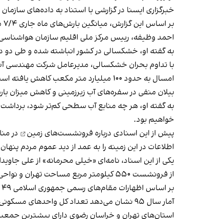
خبرگزاری ایسنا در گزارشی با استناد به داده‌های سازمان هواشناسی نوشت طی هفت روز منتهی به ۲۳
بر اساس این گزارش، میانگین بارش‌های ماه جاری ۷/۴ میلیمتر و میانگین بارندگی‌های بلند مدت ۲۴/۷ میلیمتر بوده است.
احمد وظیفه، رییس مرکز ملی اقلیم سازمان هواشناسی، بهمن ماه سال گذشته هش
به گفته او، خشکسالی در کشور انباشته شده و طی دو دهه
امسال به حدود ۱۰۰ میلیارد متر مکعب کاهش یافته است.
بیلان منفی در سفره‌های آب زیرزمینی و کاهش میزان بارش
به گفته او، هر چه منابع آب سطحی کم‌تر شود، برداشت ا
خواهیم بود.
پیش از این اسنادی درباره
فرونشست‌های زمین
در منا
اطلاعات در این زمینه را به عمد از دید عموم مردم پنهان 
یکی از این اسناد، نامه‌ای «خیلی محرمانه» از علی جاو
از فرونشست ۵۵۰ کیلومتر مربع مساحت تهران و نواحی اطراف آن است.
بر اساس اظهارات مقام‌‌های رسمی جمهوری اسلامی ۴۹ درصد جمعیت کشور یعنی ۳۹ میلیون نفر از مردم ایران در معرض خطر ناشی از
آمار سال ۹۵ نشان می‌دهد تعداد کل واحد‌های مسکونی فاقد اسکلت واقع در پهنه‌های فرونشستی زمین، چهار میلیون و ۲۴۰ هزار واحد برآورد شده است.
استان‌های تهران و خراسان رضوی دارای بیشترین جم