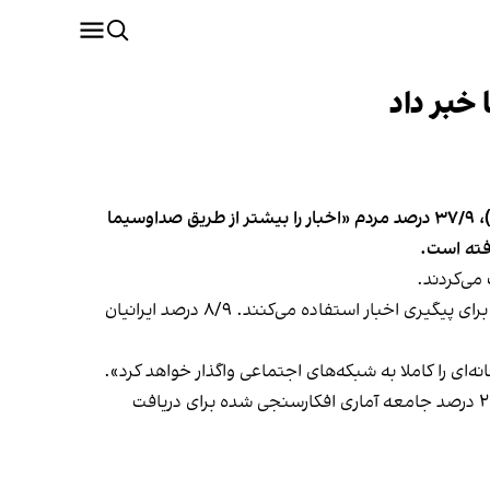
حسن مسلمی نایینی، رییس جهاد دانشگاهی اعلام کرد بر اساس جدیدترین نظرسنجی مرکز افکارسنجی دانشجویان ایران (ایسپا)، ۳۷/۹ درصد مردم «اخبار را بیشتر از طریق صداوسیما
بر اساس گزارش نتایج موج اول پیمایش ایسپا از دوازدهمین دوره انتخابات مجلس، ۳۱ درصد از مردم ایران از شبکه‌های مجازی برای پیگیری اخبار استفاده می‌کنند. ۸/۹ درصد ایرانیان
‌ای را کاملا به شبکه‌های اجتماعی واگذار خواهد کرد».
که نتایج آن شهریور ماه سال جاری منتشر شد، تنها ٢١ درصد جامعه آماری افکارسنجی شده برای دریافت