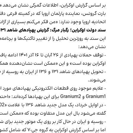
بر اساس گزارش اوکراین، اطلاعات گمرکی نشان می‌دهد «تقر
بارت گروتس، نماینده پارلمان اروپا که در کمیته فرعی 
اتحادیه اروپا وجود ندارد: «من فکر می‌کنم بسیاری از آژا
سند دولت اوکراین؛ رگبار مرگ‌: گزارش پهپادهای شاهد ۱۳۱ و ۱۳۶
نشان می‌دهد:
- توقف حملات 
اوکراین بوده است» و این «ممکن است نشان‌دهنده همکاری بیشتر 
- تحویل پهپادهای شاهد ۱۳۱
می‌شوند.
- علایم موجود روی قطعات الکترونیکی پهپادهای مورد استفا
Granium1 و Granium2 برای این پهپادها کرده‌اند: «احتمالا این تغییر نام بخشی از توافق بین ایران و روسیه برای پنهان کردن نقش ایران است.»
- در اوایل خرداد، یک مدل جدید شاهد ۱۳۶ با علامت «Y002» در اوکراین سرنگون شد که «ممکن است این پهپاد در یک مرکز جدید تولید در روسیه مونتاژ شده باشد».
گفته می‌‌شود بال این مدل متفاوت بوده که «ممکن است ت
- روسیه و ایران در حال کار بر روی یک موتور جدید برای شاهد ۱۳۶ هستند که می‌تواند سرعت و برد پهپادها را بهبو
اما بر اساس گزارش 