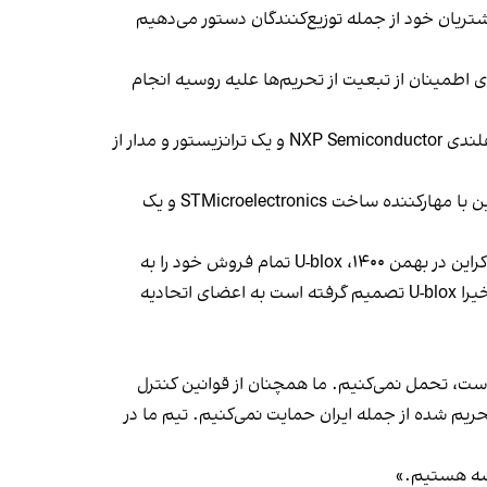
 به مشتریان خود از جمله توزیع‌کنندگان دستور می‌دهیم
 اطمینان از تبعیت از تحریم‌ها علیه روسیه انجام
کارشناسان اوکراینی در پهپاد شاهد ۱۳۱، یک مدار مدیریت یکپارچه با توان قابل تنظیم ۱۴ کاناله و یک ریزپردازنده ساخت شرکت هلندی NXP Semiconductor و یک ترانزیستور و مدار از
یک میکروکنترلر ۳۲ بیتی، یک پردازنده ۳۲ بیتی، یک میکروکنترلر با حافظه فلش داخلی و یک تنظیم‌کننده افت ولتاژ بسیار پایین با مهارکننده ساخت STMicroelectronics و یک
سخنگوی شرکت U-blox گفت: « U-blox تهاجم روسیه به اوکراین را به شدت محکوم می‌کند. بلافاصله پس از حمله روسیه به اوکراین در بهمن ۱۴۰۰، U-blox تمام فروش خود را به
روسیه، بلاروس و سرزمین‌های اشغال‌شده توسط ارتش روسیه در اوکراین، صرف‌نظر از کاربرد مورد نظر، متوقف کرد. همچنین اخیرا U-blox تصمیم گرفته است به اعضای اتحادیه
 است، تحمل نمی‌کنیم. ما همچنان از قوانین کنترل
ریم ‌شده از جمله ایران حمایت نمی‌کنیم. تیم ما در