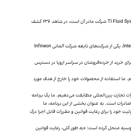
یک پمپ سوخت تولید شده در لهستان توسط شرکت آلمانی TI Fluid Automotive Gmbh که شرکت چند ملیتی انگلیسی TI Fluid Systems شرکت مادر آن است، در شاهد ۱۳۶ کشف
همچنین در شاهد ۱۳۶، یک مدار مجتمع از درایور شبکه بافر و یک ترانزیستور ساخته شده به وسیله شرکت International Rectifier، یکی از شرکت‌های تابعه شرکت آلمانی Infineon
یزات آن‌ها به رایگان برای خرید از خرده‌فروشان در سراسر اروپا در دسترس
شریک در سراسر جهان کار می‌کنیم. ما استفاده از محصولات خود را خارج از هدف مورد
رات تجارت بین‌المللی مطابقت می‌دهیم. ما یک برنامه
صادرات است. به عنوان بخشی از این برنامه، ما
ت خود را برای رعایت قوانین و مقررات قابل اجرا درک
 قطعه به ایران نمی‌فروشد و از اسفند ۱۴۰۱ هم فعالیت خود را در روسیه منحل کرده است: «به طور کلی، رعایت قوانین