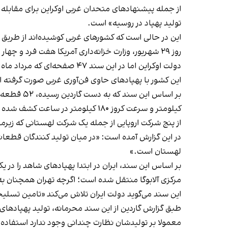
از جمله پیشنهادهای متحدان غربی اوکراین برای مقابله ب
تولید پهپاد در روسیه» است.
این در حالی است که کشورهای غربی کوشیده‌اند از طریق اع
روز ۲۹ شهریور، وزارت خزانه‌داری آمریکا هفت فرد و چهار نهاد مستقر در ایران، چین، روسیه و ترکیه را به دلیل ارتباط با برنامه پهپادی جمهوری اسلامی
این کشور با پهپادهای حاوی فن‌آوری غربی صورت گرفته 
کیلومتر و سرعت کروز ۱۸۰ کیلومتر در ساعت کشف شده است.
از پنج شرکت اروپایی از جمله یک شرکت لهستانی که زیر
در این گزارش آمده است: «در میان تولید‌ کنندگان قطعات
لهستان است.»
بر اساس این سند، ایران در ابتدا پهپادهای شاهد را در ی
مرکزی آلابوگا منتقل شده است؛ اگرچه تهران همچنان به
این سند می‌گوید دولت ایران تلاش می‌کند «تامین تسلیحا
طبق گزارش گاردین از این سند محرمانه، تولید پهپادهای 
معمولا بر تولیدشان نظارت چندانی وجود ندارد استفاده 