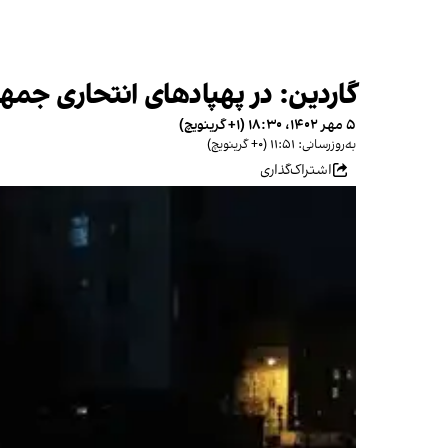
گاردین: در پهپادهای انتحاری جمهو
۵ مهر ۱۴۰۲، ۱۸:۳۰ (‎+۱ گرینویچ)
به‌روزرسانی: ۱۱:۵۱ (‎+۰ گرینویچ)
اشتراک‌گذاری