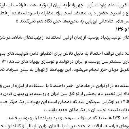
یبا تمام واردات [این تجهیزات] به ایران از ترکیه، هند، قزاقستان، ا
دفاع و امنیت حضور دارد، معتقد است برای مقابله با سوءاستفاده از 
نس‌های اطلاعاتی اروپایی به تحریم‌ها حتی نگاه هم نمی‌کنند.»
پهپادی از ۲۶ آبان تا ۱۶ آذر ۱۴۰۱ ادامه یافت: «این توقف احتمالا به دلیل تلاش برای انطباق
بین روسیه و ایران در تولید و نوسازی پهپاد های شاهد ۱۳۱ و ۱۳۶ باشد.»
 و ۱۳۶ از ایران به روسیه از طریق دریای خزر انجام می‌شود. این پهپادها از تهران به بندر
ده در اوکراین در ماه‌های اخیر «احتمالا با استفاده از لیزر» از بین رف
اییدکننده تولید آن در یک مکان جدید باشد.»
د ببخشد.
اوکراین به گروه جی-۷ که شامل کشورهای فرانسه، ایالات متحده، بریتانیا، آلمان، ژاپن، ایتا