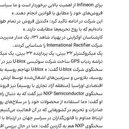
برای Infineon از اهمیت بالایی برخوردار است 
فروش‌های خود را مطابق با قوانین انجام دهند.»
این شرکت در ادامه تاکید کرد: «کنترل فروش در تمام طو
داده‌ایم که با روح تحریم‌ها مطابقت دارند.»
شرکت International Rectifier را شناسایی کردند.
تراشه ردیاب GPS ساخت شرکت سوئیسی U-blox نیز در آن یافت شده است.
اقتصادی اوراسیا (منطقه آزاد تجاری با روسیه) نیز فرو
سخنگوی NXP Semiconductor نیز گفت که به دنبال راه‌های جدیدی برای جلوگیری از سوءاستفاده از فن‌آوری خود است.
او گفت: «ما استفاده از محصولات خود را در سلاح‌های رو
صادرات و تحریم در کشورهایی که در آن فعالیت می‌کنیم، 
ارتباط مداوم با قانون‌گذاران در سراسر جهان در ارتباط ب
سخنگوی NXP هم به گاردین گفت: «ما در حال بررسی اقدامات بیشتر برای کمک به خنثی کردن امکان استفاده غیرقانونی از تراشه هستیم.»