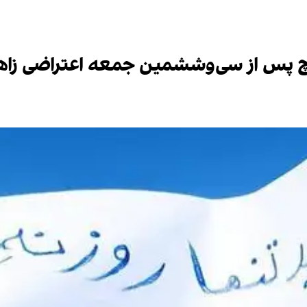
وچ پس از سی‌وششمین جمعه اعتراضی زاهد