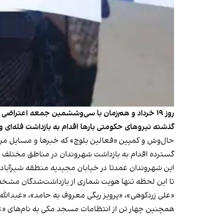
روز ۱۹ خرداد و هم‌زمان با سی‌وششمین جمعه اعترا
گذشته نیروهای حکومتی بارها اقدام به بازداشت فله‌ای و 
حال‌وش و کمپین «فعالین بلوچ» که خبرها و مسایل مر
گسترده اقدام به بازداشت شهروندان در مناطق مختلف زا
این شهروندان عمدتا در خیابان مجیدیه منطقه شیرآباد،
تا این لحظه تنها هویت شماری از بازداشت‌شدگان مشخص شده اما گ
«علی زردکوهی»، «پرویز ریگی معروف به حامد»، «عبدالل
همچنین چهار تن از انتظامات مسجد مکی به نام‌های «عل