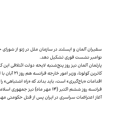
سفیران آلمان و ایسلند در سازمان ملل در ژنو از شورای 
نوامبر نشست فوری تشکیل دهد.
پارلمان آلمان نیز روز پنج‌شنبه لایحه دولت ائتلافی ای
کاترین کولو
اقدامات «باج‌گیری» است، باید بداند که «راه اشتباهی» ر
فرانسه روز ششم اکتبر (۱۴ مهر ماه) نیز جمهوری اسلامی را به «اقدامات دیکتاتوری» و «گروگان گرفتن شهروندانش» متهم کرده بود.
آغاز اعتراضات سراسری در ایران پس از قتل حکومتی مهسا امی