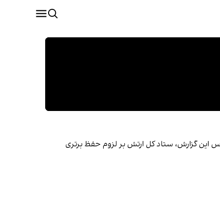
عودی مخالفت کرده است. بر اساس این گزارش، ستاد کل ارتش بر لزوم حفظ برتری