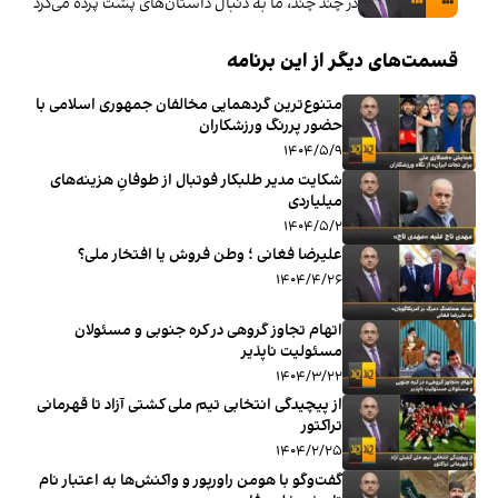
در چند چند، ما به دنبال داستان‌های پشت پرده می‌گردیم. د
قسمت‌های دیگر از این برنامه
متنوع‌ترین گردهمایی مخالفان جمهوری اسلامی با
حضور پررنگ ورزشکاران
۱۴۰۴/۵/۹
شکایت مدیر طلبکار فوتبال از طوفانِ هزینه‌های
میلیاردی
۱۴۰۴/۵/۲
علیرضا فغانی ؛ وطن فروش یا افتخار ملی؟
۱۴۰۴/۴/۲۶
اتهام تجاوز گروهی در کره‌ جنوبی و مسئولان
مسئولیت ناپذیر
۱۴۰۴/۳/۲۲
از پیچیدگی انتخابی تیم ملی کشتی آزاد تا قهرمانی
تراکتور
۱۴۰۴/۲/۲۵
گفت‌وگو با هومن راورپور و واکنش‌‌ها به اعتبار نام