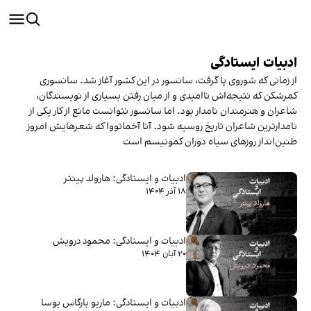
ادبیات ایستادگی
از زمانی که شوروی پا گرفت، سانسور در این کشور آغاز شد. سانسوری
کمرشکن که نتیجه‌اش ناامیدی و از میان رفتن بسیاری از نویسندگان،
شاعران و هنرمندان نامدار بود. اما سانسور نتوانست مانع از کار یکی از
نامدارترین شاعران تاریخ روسیه شود. آنا آخماتووا که شعرهایش امروز
طنین‌انداز روزهای سیاه دوران کمونیسم است
ادبیات و ایستادگی: هارولد پینتر
۱۸ آذر ۱۴۰۴
ادبیات و ایستادگی: محمود درویش
۲۰ آبان ۱۴۰۴
ادبیات و ایستادگی: ماریو بارگاس یوسا