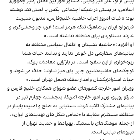
پیش از او، علی‌اکبر ولایتی، مشاور امور بین‌الملل رهبر جمهوری
اسلامی، در پستی در شبکه اجتماعی ایکس با لحنی تند نوشته
بود: « ثبات امروز اعراب حاشیه خلیج‌فارس، مدیون مدیریت
قرن‌واره‌ ایران بر شاهرگ تنگه هرمز است؛ غرب جز وحشی‌گری و
غارت، دستاوردی برای منطقه نداشته است.»
او افزود: «حاشیه نشینان و اطفال سیاسی منطقه به
بیانیه‌های سفارشی دل خوش ندارند و بدانند حیات شما
ریزه‌خواری از این سفره است. در بازآرایی معادلات بزرگ،
کوچک‌های حاشیه‌نشین جایی پای میز ندارند؛ حذف می‌شوند و
حیات استراتژیکشان وامدار سقف تحمل تهران است.»
وزیران امور خارجه کشورهای عضو شورای همکاری خلیج فارس و
مارکو روبیو، وزیر امور خارجه آمریکا، پنجشنبه جهارم تیر در
بیانیه‌ای مشترک تاکید کردند دستیابی به صلح و امنیت پایدار در
منطقه مستلزم مقابله با «تمامی شکل‌های تهدیدهای ایران»،
از جمله موشک‌های بالستیک، پهپادها و حمایت تهران از
نیروهای نیابتی است.