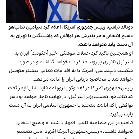
دونالد ترامپ، رییس‌جمهوری آمریکا، اعلام کرد بنیامین نتانیاهو
«هیچ انتخابی» جز پذیرش هر توافقی که واشینگتن با تهران به
آن دست یابد نخواهد داشت.
او همچنین تاکید کرد حملات موشکی اخیر [حکومت] ایران به
اسرائیل تاثیری بر روند مذاکرات نخواهد گذاشت و در صورت
شکست دیپلماسی، آمریکا یا به اقدامات نظامی بیشتر متوسل
خواهد شد یا محاصره دریایی ایران را ادامه می‌دهد.
رییس‌جمهوری آمریکا در گفت‌وگو با روزنامه فایننشال‌تایمز گفت
که نتانیاهو، نخست‌وزیر اسرائیل، در نهایت ناچار خواهد بود هر
توافقی را که ایالات متحده با جمهوری اسلامی ایران به آن دست
یابد، بپذیرد.
ترامپ در این مصاحبه تلفنی اظهار داشت: «او هیچ انتخابی
نخواهد داشت.» رییس‌جمهوری آمریکا افزود: «من تصمیم