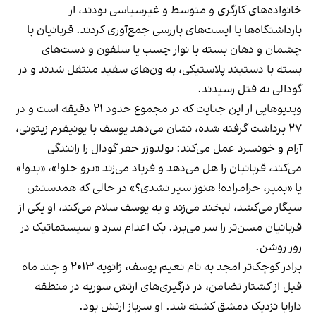
خانواده‌های کارگری و متوسط و غیرسیاسی بودند، از
بازداشتگاه‌ها یا ایست‌های بازرسی جمع‌آوری کردند. قربانیان با
چشمان و دهان بسته با نوار چسب یا سلفون و دست‌های
بسته با دستبند پلاستیکی، به ون‌های سفید منتقل شدند و در
گودالی به قتل رسیدند.
ویدیوهایی از این جنایت که در مجموع حدود ۲۱ دقیقه است و در
۲۷ برداشت گرفته شده، نشان می‌دهد یوسف با یونیفرم زیتونی،
آرام و خونسرد عمل می‌کند: بولدوزر حفر گودال را رانندگی
می‌کند، قربانیان را هل می‌دهد و فریاد می‌زند «برو جلو!»، «بدو!»
یا «بمیر، حرامزاده! هنوز سیر نشدی؟» در حالی که همدستش
سیگار می‌کشد، لبخند می‌زند و به یوسف سلام می‌کند، او یکی از
قربانیان مسن‌تر را سر می‌برد. یک اعدام سرد و سیستماتیک در
روز روشن.
برادر کوچک‌تر امجد به نام نعیم یوسف، ژانویه ۲۰۱۳ و چند ماه
قبل از کشتار تضامن، در درگیری‌های ارتش سوریه در منطقه
دارایا نزدیک دمشق کشته شد. او سرباز ارتش بود.