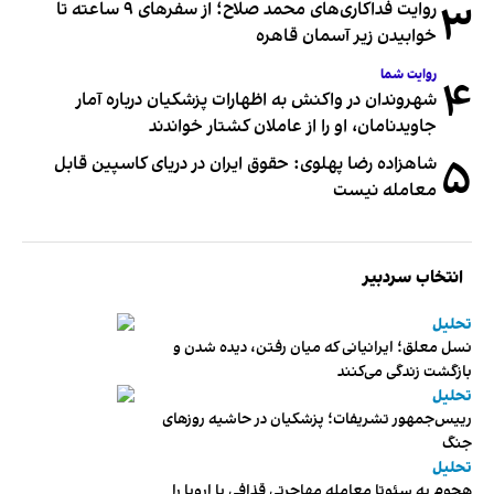
۳
روایت فداکاری‌های محمد صلاح؛ از سفرهای ۹ ساعته تا
خوابیدن زیر آسمان قاهره
روایت شما
۴
شهروندان در واکنش به اظهارات پزشکیان درباره آمار
جاویدنامان، او را از عاملان کشتار خواندند
۵
شاهزاده رضا پهلوی: حقوق ایران در دریای کاسپین قابل
معامله نیست
انتخاب سردبیر
تحلیل
نسل معلق؛ ایرانیانی که میان رفتن، دیده شدن و
بازگشت زندگی می‌کنند
تحلیل
رییس‌جمهور تشریفات؛ پزشکیان در حاشیه روزهای
جنگ
تحلیل
هجوم به سئوتا معامله مهاجرتی قذافی با اروپا را