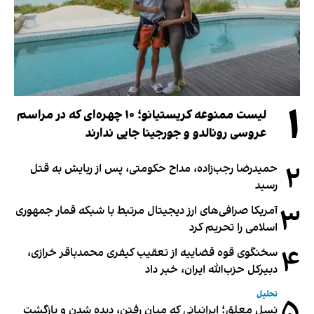
۱
لیست ممنوعه کریستیانو؛ ۱۰ چهره‌ای که در مراسم
عروسی رونالدو و جورجینا جایی ندارند
۲
حمیدرضا رجب‌زاده، مداح حکومتی، پس از ربایش به قتل
رسید
۳
آمریکا صرافی‌های ارز دیجیتال مرتبط با شبکه قمار جمهوری
اسلامی را تحریم کرد
۴
سخنگوی قوه قضاییه از تعقیب کیفری محمدباقر خرازی،
دبیر‌کل حزب‌الله ایران، خبر داد
تحلیل
۵
نسل معلق؛ ایرانیانی که میان رفتن، دیده شدن و بازگشت