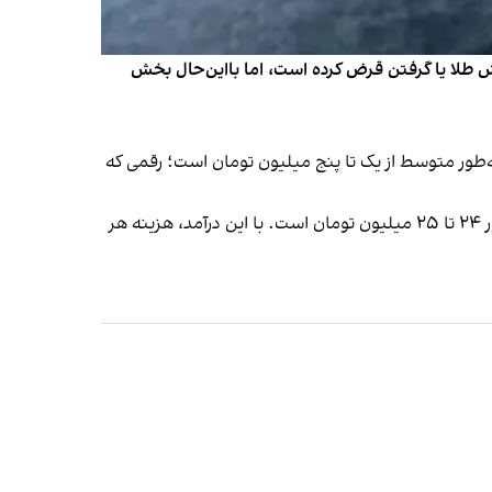
وش طلا یا گرفتن قرض کرده است، اما بااین‌حال بخش
ینه واقعی هر جلسه در تهران به‌طور متوسط از یک تا پنج میلیون تومان است؛ رقمی که
به‌گزارش این روزنامه، حداقل حقوق کارگر متأهل با دو فرزند حدود ۱۶ میلیون و ۳۰۰ هزار تومان و میانگین دریافتی شاغلان کشور ۲۴ تا ۲۵ میلیون تومان است. با این درآمد، هزینه هر