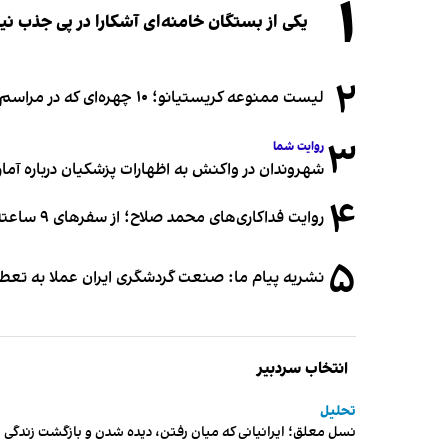
۱
یکی از بستگان خامنه‌ای آشکارا در پی جذب 
۲
لیست ممنوعه کریستیانو؛ ۱۰ چهره‌ای که در مراسم عروسی رونالدو و جورجینا جایی ندارند
۳
روایت شما
شهروندان در واکنش به اظهارات پزشکیان درباره آمار ج
۴
روایت فداکاری‌های محمد صلاح؛ از سفرهای ۹ ساعته تا خوابیدن زیر آسمان قاهره
۵
نشریه پیام ما: صنعت گردشگری ایران عملا به تع
انتخاب سردبیر
تحلیل
نسل معلق؛ ایرانیانی که میان رفتن، دیده شدن و بازگشت زندگی م