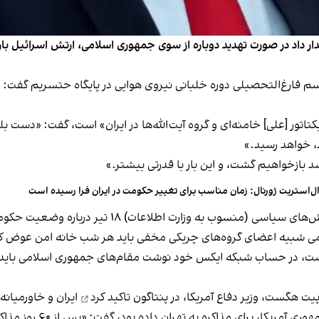
ار داد در صورت تهدید دوباره از سوی جمهوری اسلامی، ارتش اسرائیل با
 رویترز، کاتز پنج‌شنبه ۱۹ تیر در در مراسم فارغ‌التحصیلی دوره خلبانی نیروی هوایی در پایگا
کتاتور [علی] خامنه‌ای و گروه آیت‌الله‌ها در ایران» است، گفت: «دست بل
د، خواهد رسید.»
شد بازخواهیم گشت، و این بار با قدرتی بیشتر.»
ل‌استریت‌ ژورنال:‌ زمان مناسب برای تغییر حکومت در ایران فرا رسیده است
طلاعات) ۱۸ تیر درباره وضعیت حکومت ایران پس از جنگ ۱۲ روزه
 شبیه اعضای گروه‌های چریکی مخفی باید هر شب خانه امن عوض کن
ت،‌ در حساب شبکه ایکس خود نوشت مقام‌های جمهوری اسلامی باید وسای
تاکید کرد
ایران و خاورمیانه 
او با اشاره به مهلت ۶۰ ر