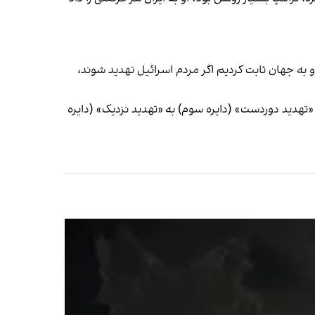
 به جهان ثابت کردیم اگر مردم اسرائیل تهدید شوند،
ت سر گذاشتیم» و ایران را از موقعیت «تهدید دوردست» (دایره سوم) به «تهدید نزدیک» (دایره