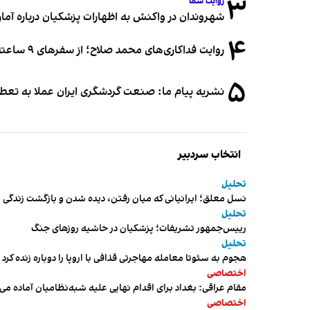
۳
روایت شما
شهروندان در واکنش به اظهارات پزشکیان درباره آمار ج
۴
روایت فداکاری‌های محمد صلاح؛ از سفرهای ۹ ساعته تا خوابیدن زیر آسمان قاهره
۵
نشریه پیام ما: صنعت گردشگری ایران عملا به تع
انتخاب سردبیر
تحلیل
نسل معلق؛ ایرانیانی که میان رفتن، دیده شدن و بازگشت زندگی م
تحلیل
رییس‌جمهور تشریفات؛ پزشکیان در حاشیه روزهای جنگ
تحلیل
هجوم به سئوتا معامله مهاجرتی قذافی با اروپا را دوباره زنده کرد
اختصاصی
مقام عراقی: بغداد برای اقدام نهایی علیه شبه‌نظامیان آماده می
اختصاصی