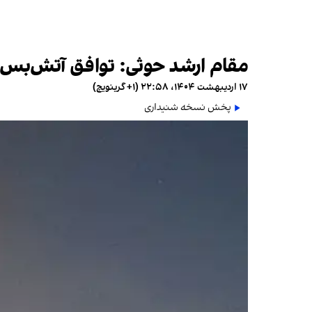
مقام ارشد حوثی: توافق آتش‌بس م
۱۷ اردیبهشت ۱۴۰۴، ۲۲:۵۸ (‎+۱ گرینویچ)
پخش نسخه شنیداری