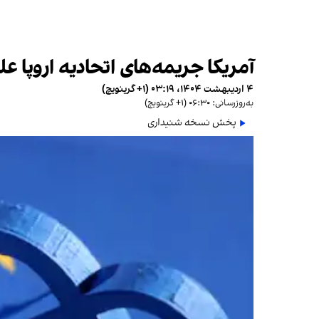
آمریکا جریمه‌های اتحادیه اروپا عل
۴ اردیبهشت ۱۴۰۴، ۰۳:۱۹ (‎+۱ گرینویچ)
به‌روزرسانی: ۰۶:۳۰ (‎+۱ گرینویچ)
پخش نسخه شنیداری