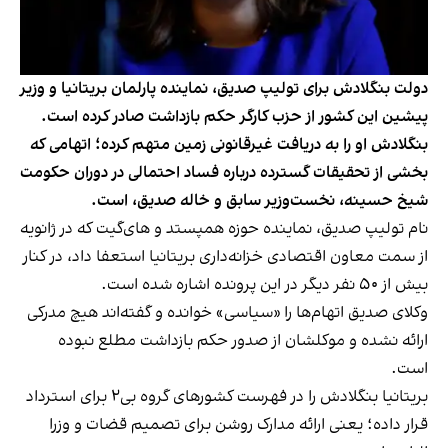
دولت بنگلادش برای تولیپ صدیق، نماینده پارلمان بریتانیا و وزیر
پیشین این کشور از حزب کارگر حکم بازداشت صادر کرده است.
بنگلادش او را به دریافت غیرقانونی زمین متهم کرده؛ اتهامی که
بخشی از تحقیقات گسترده درباره فساد احتمالی در دوران حکومت
شیخ حسینه، نخست‌وزیر سابق و خاله‌ صدیق، است.
نام تولیپ صدیق، نماینده حوزه همپستد و های‌گیت که در ژانویه
از سمت معاون اقتصادی خزانه‌داری بریتانیا استعفا داد، در کنار
بیش از ۵۰ نفر دیگر در این پرونده اشاره شده است.
وکلای صدیق اتهام‌ها را «سیاسی» خوانده و گفته‌اند هیچ مدرکی
ارائه نشده و موکلشان از صدور حکم بازداشت مطلع نبوده
است.
بریتانیا بنگلادش را در فهرست کشورهای گروه بی۲ برای استرداد
قرار داده؛ یعنی ارائه مدارک روشن برای تصمیم قضات و وزرا