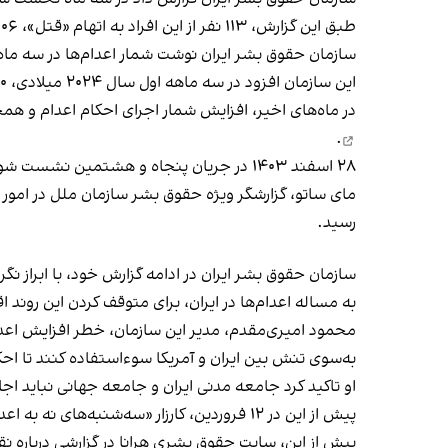
طبق این گزارش، ۱۱۳ نفر از این افراد به اتهام «قتل»، ۱۰۶ نفر بابت اتهامات مرتبط با «مواد مخدر»، سه نفر به اتهام «محاربه» و هشت نفر به اتهام «تجاوز به عنف» اعدام شدند.
این سازمان افزود در سه‌ ماهه اول سال ۲۰۲۴ میلادی، ۱۱۰ نفر اعدام شده بودند.
در ماه‌های اخیر، افزایش شمار اجرای احکام اعدام و همچ
.
۲۸ اسفند ۱۴۰۳ در جریان پنجاه‌ و هشتمین نشست شورای حقوق بشر سازمان ملل متحد، نمایندگان بسیاری از کشورها درباره آمار بالای اعدام‌ها در ایران هشدار دادند.
مای ساتو، گزارشگر ویژه حقوق بشر سازمان ملل در امور ایران،
رسید.
سازمان حقوق بشر ایران در ادامه گزارش خود، با ابراز نگ
به مساله اعدام‌ها در ایران، برای متوقف‌ کردن این روند 
محمود امیری‌مقدم، مدیر این سازمان، خطر افزایش اعد
به‌سوی تنش بین ایران و آمریکا سوءاستفاده کنند تا احک
او تاکید کرد جامعه مدنی ایران و جامعه جهانی نباید ا
پیش از این در ۱۲ فروردین، کارزار «سه‌شنبه‌های نه به اعدام» در
پیش از این، سایت حقوق بشری هرانا در گزارشی درباره نقض ح