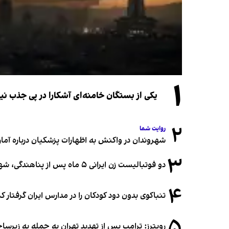
۱
یکی از بستگان خامنه‌ای آشکارا در پی جذب 
۲
روایت شما
شهروندان در واکنش به اظهارات پزشکیان درباره آمار ج
۳
دو فوتبالیست زن ایرانی ۵ ماه پس از پناهندگی، شهروند استرالیا شدند
۴
تنباکوی بدون دود کودکان را در مدارس ایران گرفتار 
۵
رویترز: ترامپ پس از تهدید تهران به حمله به زیرس