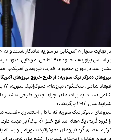
در نهایت سربازان آمریکایی در سوریه ماندگار شدند و به 
بر اساس برآوردها، حدود ۹۰۰ نظامی آمریکایی اکنون در سوریه حضور دارند که اکثر آن‌ها در شمال شرقی این کشور مستقر هستند.
بشار اسد در دوران حضور در قدرت، نیروهای آمریکایی مست
نیروهای دموکراتیک سوریه: از طرح خروج نیروهای آمریکای
فرهاد شامی، سخنگوی نیروهای دموکراتیک سوریه، ۱۷ بهمن اعلام کرد این گروه در جریان طرح احتمالی دولت ترامپ برای خروج نظامیان آمریکایی از سوریه قرار ندارد.
شامی نسبت به پیامد‌های اجرای چنین طرحی هشدار داد و 
شرایط سال ۲۰۱۴ بازگردند.»
نیروهای دموکراتیک سوریه که با نام اختصاری «قسد» نیز
را گروه کُردی یگان‌های مدافع خلق (ی‌پ‌گ) بر عهده دارد.
ترکیه اعضای کُرد نیروهای دموکراتیک سوریه را وابسته به
در سوی مقابل، آمریکا و شماری از کشورهای غربی بر این 