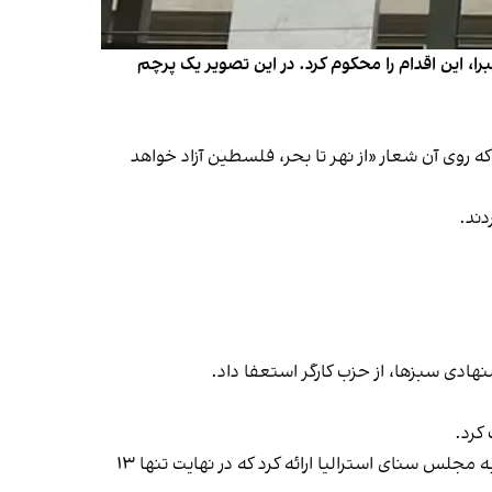
ا، این اقدام را محکوم کرد. در این تصویر یک پرچم
که روی آن شعار «از نهر تا بحر، فلسطین آزاد خواهد
دند.
ادی سبزها، از حزب کارگر استعفا داد.
کرد.
پنجم تیر ماه سناتور مهرین فاروقی، قائم مقام حزب سبزهای استرالیا، طرحی را مبنی بر به رسمیت شناختن کشور فلسطین به مجلس سنای استرالیا ارائه کرد که در نهایت تنها ۱۳