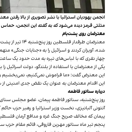
انجمن یهودیان استرالیا با نشر تصویری از بالا رفتن معت
مثلثی قرمز دیده می‌شود که به گفته این انجمن، حماس از
معترضان روی پشت‌بام
معترضان طرفدار فلسطین روز پنج‌شنبه ۱۴ تیر از پشت‌بام ساختمان پارلمان استرالیا در شهر کانبرا
شد»، آویزان کردند و اسرائیل را به «جنایات جنگی» متهم 
چهار نفری که با لباس‌های تیره به مدت حدود یک ساعت ر
یکی از معترضان با استفاده از بلندگو، دولت اسرائیل را ب
این معترض گفت: «ما فراموش نمی‌کنیم، نمی‌بخشیم و 
این اقدام معترضان به عنوان یک نقض جدی امنیتی از س
درباره سناتور فاطمه
روز پنج‌شنبه، سناتور فاطمه پیمان، عضو مجلس سنای اس
آنتونی آلبانیزی، نخست وزیر استرالیا و رهبر حزب حاکم ک
پیمان که مخالف صریح جنگ غزه و مدافع آرمان فلسطین 