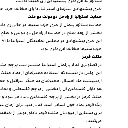
سناتور به این طرح پیشنهادی رای مثبت دادند.
طرح پیشنهادی سبزهای استرالیا، با رای مخالف حزب 
حمایت استرالیا از راه‌حل دو دولت دو ملت
حمایت سناتور پیمان از طرح حزب سبزها در حالی رخ دا
بخشی از روند صلح در حمایت از راه‌حل دو دولتی و صلح عا
این طرح پیشنهادی در مجلس نمایندگان استرالیا با ۸۱ رای موافق و ۵۵ رای مخالف به تصویب رسید.
حزب سبز‌ها مخالف این طرح بود.
مثلث قرمز
در تصاویری که از پارلمان استرالیا منتشر شد، پرچم مث
این اولین بار نیست که استفاده معترضان از نماد مثلث ق
اردیبهشت ماه امسال،
معترضان به جنگ اسرائیل و ح
هواداران فلسطین آن را بخشی از پرچم فلسطین و نمادی
مثلث قرمز در بخشی از پرچم فلسطین دیده می‌شود و 
رنگ قرمز نماد خون کسانی است که در نبرد برای آرمان ع
برای بسیاری از یهودیان مثلث قرمز یادآور نوعی از طب
می‌کنند.