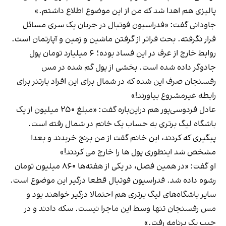
پالیزی‌ هم اهدا شد که من از این موضوع اطلاع داشتم.»
جاودانی گفت: «فدراسیون فوتبال در جریان یک سری مسائل
قرار نگرفته. بحث فراتر از گرفتن ماشین و زمین و آپارتمان است.
روابط خارج از عرف در این فساد بوده؛ ۶ میلیارد تومان پول
جادوگر داده شده است. بخشی از پول گم شده در مس
رفسنجان صرف این شده که در شمال برای این افراد پارتنر برای
رابطه غیرمشروع بیاورند!»
عادل فردوسی‌پور هم دراین‌باره گفت: «مبلغ ۲۵۰ میلیون از یک
باشگاه لیگ برتری به حساب یک خانم در شمال رفته است.
پیگیری که کردند، این خانم گفت از من برنج خریدند و بعدا
مشخص شد اینطوری پول ها را خارج می کردند!»
او گفت: «در همین فصل، در یکی از هفته‌ها ۸۶۰ میلیون تومان
رشوه داده شد. فدراسیون فوتبال قطعا درگیر این موضوع است.
سایر باشگاه‌های لیگ برتری هم احتمالا درگیر خواهند بود و
مس رفسنجان تنها وسط این ماجرا نیست. سکه دادند و در
جیب یک برنامه رفت.»