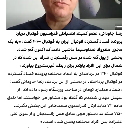
رضا جاودانی، عضو کمیته انضباطی فدراسیون فوتبال درباره
پرونده فساد گسترده فوتبال ایران به فوتبال ۳۶۰ گفت: «به یک
مجری معروف صداوسیما ماشین دادند که اکنون گم شده.
بخشی از پول گم شده در مس رفسنجان صرف این شده که در
شمال برای این افراد پارتنر برای رابطه غیرمشروع بیاورند»
فوتبال ۳۶۰ در برنامه‌ای به ابعاد مختلف پرونده فساد گسترده
در فوتبال پرداخته. در بخشی از این برنامه، رضا جاودانی گفت:
«هفتاد میلیارد تومان در ساخت ورزشگاه رشوه داده اند. از
سهیل مهدی شنیدم که گفته بود مشاور می خواستند اما طبق
ماده ۷۲ نباید ارکان فدراسیون سمت‌هایی این‌چنینی بگیرند.
۷۵۰ سکه به دستور مربی سابق مس رفسنجان و از سوی علی
علیزاده بین افراد مختلف پخش شده است.»