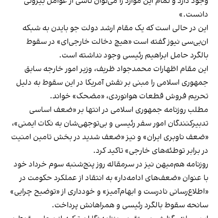
وجود دارد و تمام این موارد را می‌توان ناشی از عوامل بیرونی
دانست.»
این در حالی است که یک مقام ارشد دولت جو بایدن به شبکه
ان‌بی‌سی نیوز گفته است «هیچ دخالت خارجی‌ای» در سقوط
بالگرد حامل ابراهیم رئيسی
وجود نداشته است
.
این مقام اظهارات محمدجواد ظریف، وزیر امور خارجه سابق
جمهوری اسلامی را مبنی بر نقش آمریکا در این سقوط به دلیل
تحریم فروش قطعات هوانوردی، «مضحک» خواند.
مطلب روزنامه جمهوری اسلامی در انتها بر «ضعف اساسی
تدبیرکنندگان امور سفر رئیسی و بی‌توجهی‌شان به نکات ایمنی»،
«ضعف ناوبری ایران» و نیز «ضعف شدید در بخش تامین امنیت
در برابر توطئه‌های خارجی» تاکید کرد.
روزنامه هم‌میهن نیز در سرمقاله روز پنج‌شنبه سوم خرداد خود
با عنوان «
ضعف‌های ادامه‌دار
» به انتقاد از عملکرد حکومت در
«اطلاع‌رسانی نادرست و ابهام‌آمیز» و خودداری از «توضیح چرایی»
سانحه سقوط بالگرد رئیسی و همراهانش پرداخت.