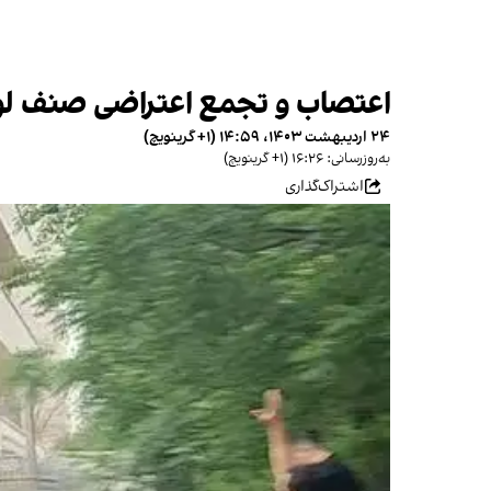
اعتصاب و تجمع اعتراضی صنف لواز
۲۴ اردیبهشت ۱۴۰۳، ۱۴:۵۹ (‎+۱ گرینویچ)
به‌روزرسانی: ۱۶:۲۶ (‎+۱ گرینویچ)
اشتراک‌گذاری