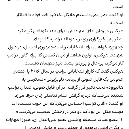
است.
او گفت: «من نمی‌دانستم مایکل یک فرد خیرخواه یا فداکار
است.»
هیکس در زمان ادای شهادتش، برای مدت کوتاهی گریه کرد.
به گزارش خبرگزاری رویترز، دونالد ترامپ، کاندیدای
جمهوری‌خواهان برای انتخابات ریاست‌جمهوری امسال، در طول
شهادت هیکس، اولین شاهد از میان کسانی که برای کارزار ترامپ
کار می‌کرد، بی‌حال و بی‌رمق پشت میز متهمان نشست.
هیکس گفت که کارزار انتخاباتی ترامپ در سال ۲۰۱۶ با انتشار
عمومی یک فایل صوتی از برنامه تلویزیونی «دسترسی به
هالیوود» تحت تاثیر قرار گرفت. در آن فایل صوتی، صدای ترامپ
شنیده می‌شد که درباره گرفتن اندام تناسلی زنان حرف می‌زد.
او گفت: «آقای ترامپ احساس می‌کرد که این خوب نیست، اما
درست مثل این بود که دو نفر در رختکن صحبت می‌کردند.»
۱۲ عضو هیات منصفه و شش عضو علی‌البدل آن، هنوز اظهارات
بازیگران اصلی پرونده، از جمله دنیلز و مایکل کوهن، را