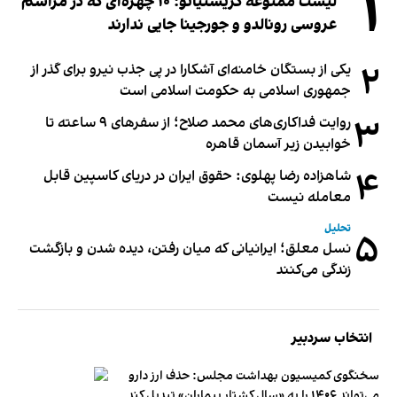
۱
لیست ممنوعه کریستیانو؛ ۱۰ چهره‌ای که در مراسم
عروسی رونالدو و جورجینا جایی ندارند
۲
یکی از بستگان خامنه‌ای آشکارا در پی جذب نیرو برای گذر از
جمهوری اسلامی به حکومت اسلامی است
۳
روایت فداکاری‌های محمد صلاح؛ از سفرهای ۹ ساعته تا
خوابیدن زیر آسمان قاهره
۴
شاهزاده رضا پهلوی: حقوق ایران در دریای کاسپین قابل
معامله نیست
تحلیل
۵
نسل معلق؛ ایرانیانی که میان رفتن، دیده شدن و بازگشت
زندگی می‌کنند
انتخاب سردبیر
سخنگوی کمیسیون بهداشت مجلس: حذف ارز دارو
می‌تواند ۱۴۰۶ را به «سال کشتار بیماران» تبدیل کند