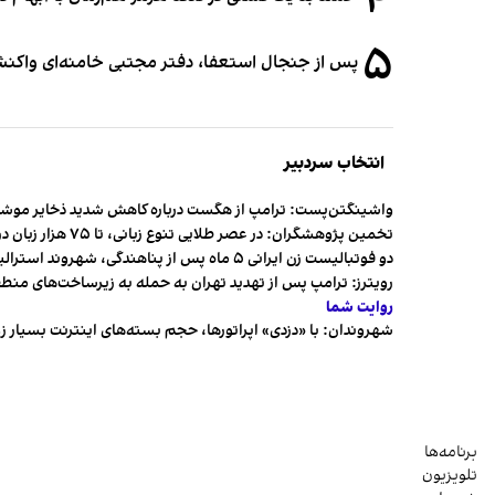
۴
۵
پس از جنجال استعفا، دفتر مجتبی خامنه‌ای واکنش 
انتخاب سردبیر
واشینگتن‌پست: ترامپ از هگست درباره کاهش شدید ذخایر مو
تخمین پژوهشگران: در عصر طلایی تنوع زبانی، تا ۷۵ هزار زبان در جهان وجود داشت
دو فوتبالیست زن ایرانی ۵ ماه پس از پناهندگی، شهروند استرالیا شدند
رویترز: ترامپ پس از تهدید تهران به حمله به زیرساخت‌های منط
روایت شما
شهروندان:‌ با «دزدی» اپراتورها، حجم بسته‌های اینترنت بسیار ز
برنامه‌ها
تلویزیون